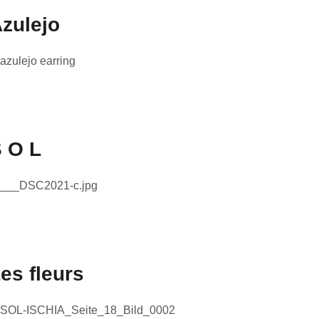
zulejo
 O L
es fleurs