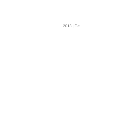
2013 | Fleur | Azulejo | Cubo | Alvorada