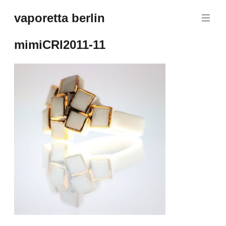
Zum
vaporetta berlin
Inhalt
Porcelain
springen
Jewellery
mimiCRI2011-11