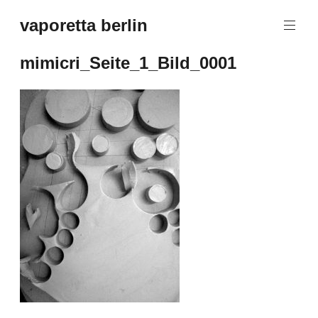
Zum
vaporetta berlin
Inhalt
Porcelain
springen
Jewellery
mimicri_Seite_1_Bild_0001