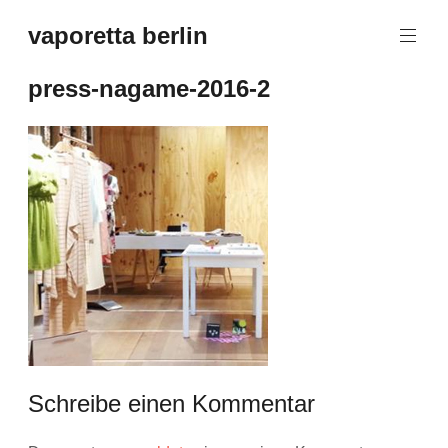
Zum
vaporetta berlin
Inhalt
Porcelain
springen
Jewellery
press-nagame-2016-2
Schreibe einen Kommentar