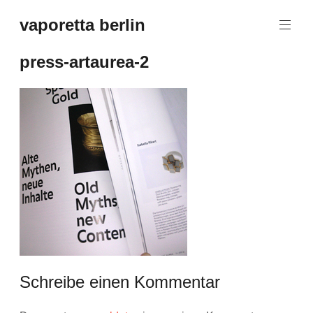
Zum
vaporetta berlin
Inhalt
Porcelain
springen
Jewellery
press-artaurea-2
Schreibe einen Kommentar