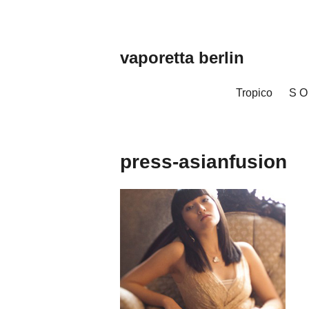
Zum
Inhalt
springen
vaporetta berlin
Porcelain
Jewellery
Tropico
S O
press-asianfusion