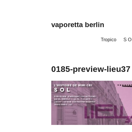
Zum
Inhalt
springen
vaporetta berlin
Porcelain
Jewellery
Tropico
S O
0185-preview-lieu37