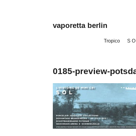
Zum
Inhalt
springen
vaporetta berlin
Porcelain
Jewellery
Tropico
S O
0185-preview-potsd