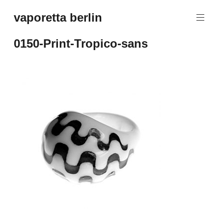
Zum
vaporetta berlin
Inhalt
Porcelain
springen
Jewellery
0150-Print-Tropico-sans