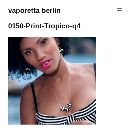
Zum
vaporetta berlin
Inhalt
Porcelain
springen
Jewellery
0150-Print-Tropico-q4