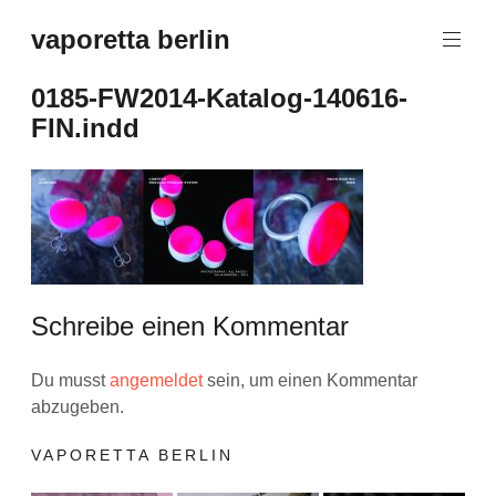
Zum
vaporetta berlin
Inhalt
Porcelain
springen
Jewellery
0185-FW2014-Katalog-140616-
FIN.indd
Schreibe einen Kommentar
Du musst
angemeldet
sein, um einen Kommentar
abzugeben.
VAPORETTA BERLIN