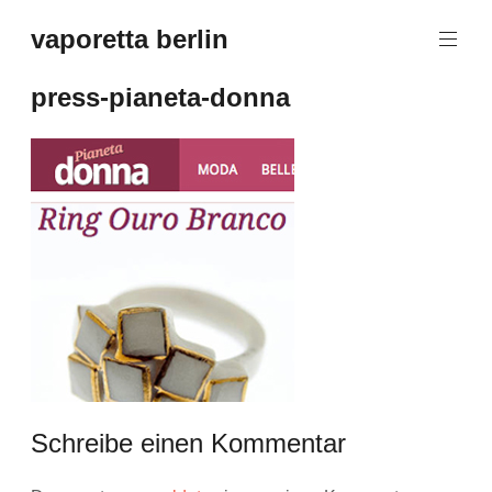
Zum
vaporetta berlin
Inhalt
Porcelain
springen
Jewellery
press-pianeta-donna
Schreibe einen Kommentar