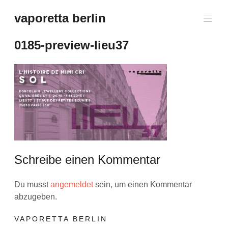
Zum
vaporetta berlin
Inhalt
Porcelain
springen
Jewellery
0185-preview-lieu37
Schreibe einen Kommentar
Du musst
angemeldet
sein, um einen Kommentar
abzugeben.
VAPORETTA BERLIN