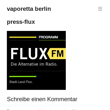
Zum
vaporetta berlin
Inhalt
Porcelain
springen
Jewellery
press-flux
Schreibe einen Kommentar