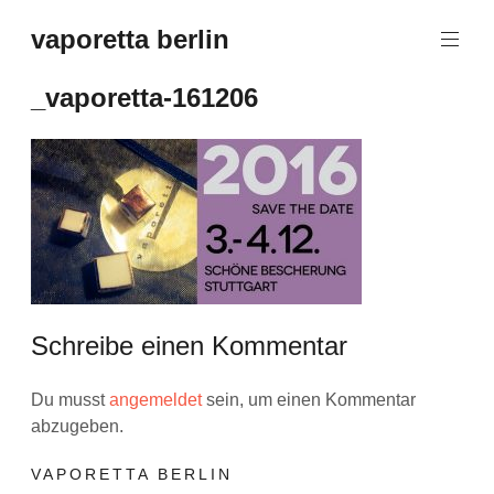
Zum
vaporetta berlin
Inhalt
Porcelain
springen
Jewellery
_vaporetta-161206
Schreibe einen Kommentar
Du musst
angemeldet
sein, um einen Kommentar
abzugeben.
VAPORETTA BERLIN