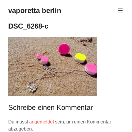
Zum
vaporetta berlin
Inhalt
Porcelain
springen
Jewellery
DSC_6268-c
Schreibe einen Kommentar
Du musst
angemeldet
sein, um einen Kommentar
abzugeben.