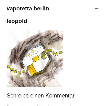
Zum
vaporetta berlin
Inhalt
Porcelain
springen
Jewellery
leopold
Schreibe einen Kommentar