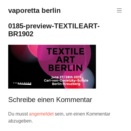
Zum
vaporetta berlin
Inhalt
Porcelain
springen
Jewellery
0185-preview-TEXTILEART-
BR1902
Schreibe einen Kommentar
Du musst
angemeldet
sein, um einen Kommentar
abzugeben.