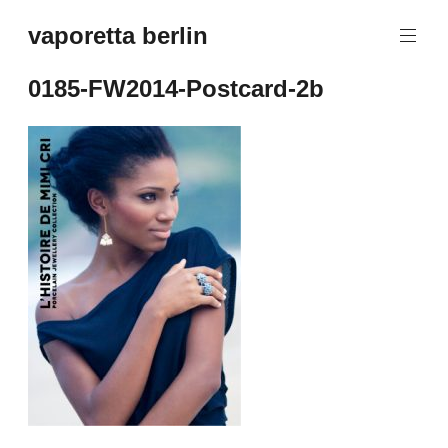
Zum
vaporetta berlin
Inhalt
Porcelain
springen
Jewellery
0185-FW2014-Postcard-2b