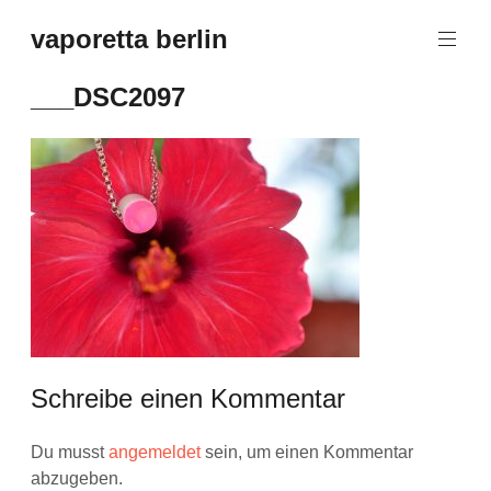
Zum
vaporetta berlin
Inhalt
Porcelain
springen
Jewellery
___DSC2097
Schreibe einen Kommentar
Du musst
angemeldet
sein, um einen Kommentar
abzugeben.