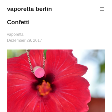
Zum
vaporetta berlin
Inhalt
Porcelain
springen
Jewellery
Confetti
vaporetta
Dezember 29, 2017