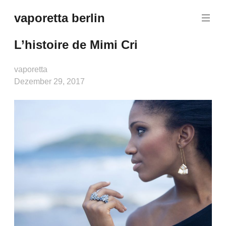
Zum
vaporetta berlin
Inhalt
Porcelain
springen
Jewellery
L’histoire de Mimi Cri
vaporetta
Dezember 29, 2017