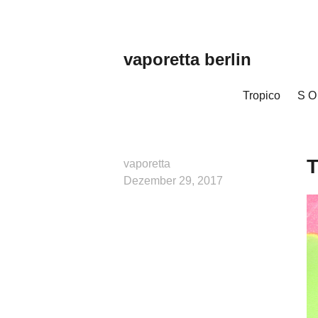
Zum
Inhalt
springen
vaporetta berlin
Porcelain
Jewellery
Tropico
S O
T
vaporetta
Dezember 29, 2017