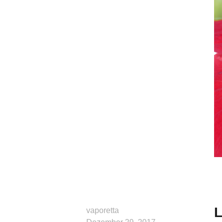
L
vaporetta